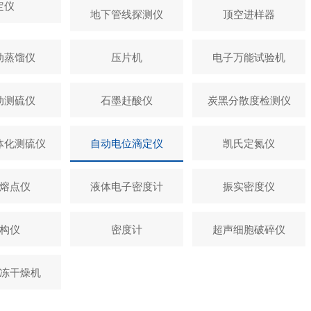
定仪
地下管线探测仪
顶空进样器
动蒸馏仪
压片机
电子万能试验机
动测硫仪
石墨赶酸仪
炭黑分散度检测仪
体化测硫仪
自动电位滴定仪
凯氏定氮仪
熔点仪
液体电子密度计
振实密度仪
构仪
密度计
超声细胞破碎仪
冻干燥机