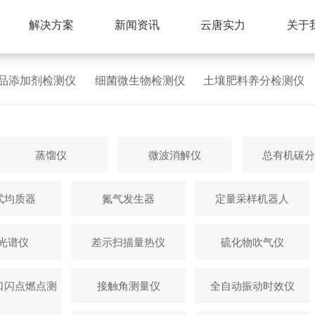
解决方案
新闻资讯
云唐实力
关于
品添加剂检测仪
细菌微生物检测仪
土壤肥料养分检测仪
蒸馏仪
微波消解仪
总有机碳分
式均质器
氮气发生器
定量采样机器人
P光谱仪
差示扫描量热仪
硫化物吹气仪
口闪点燃点测
接触角测量仪
全自动振动时效仪