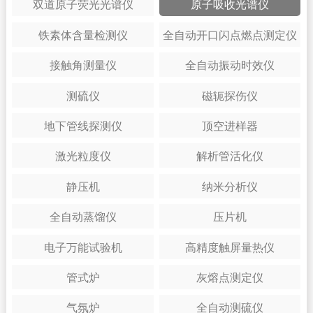
双道原子荧光光谱仪
原子吸收光谱仪
铁素体含量检测仪
全自动开口闪点燃点测定仪
接触角测量仪
全自动振动时效仪
测硫仪
磁轭探伤仪
地下管线探测仪
顶空进样器
激光粒度仪
解析管活化仪
静压机
纳米分析仪
全自动蒸馏仪
压片机
电子万能试验机
高精度触屏量热仪
管式炉
灰熔点测定仪
气氛炉
全自动测硫仪