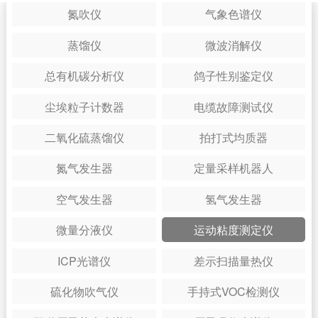
氮吹仪
气象色谱仪
蒸馏仪
微波消解仪
总有机碳分析仪
鸽子性别鉴定仪
尘埃粒子计数器
电缆故障测试仪
二氧化硫蒸馏仪
拍打式均质器
氮气发生器
定量采样机器人
空气发生器
氢气发生器
微量分液仪
运动粘度测定仪
ICP光谱仪
差示扫描量热仪
硫化物吹气仪
手持式VOC检测仪