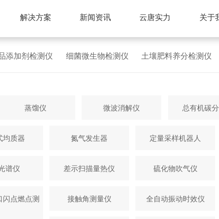
解决方案
新闻资讯
云唐实力
关于
品添加剂检测仪
细菌微生物检测仪
土壤肥料养分检测仪
蒸馏仪
微波消解仪
总有机碳分
式均质器
氮气发生器
定量采样机器人
P光谱仪
差示扫描量热仪
硫化物吹气仪
口闪点燃点测
接触角测量仪
全自动振动时效仪