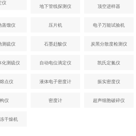
定仪
地下管线探测仪
顶空进样器
动蒸馏仪
压片机
电子万能试验机
动测硫仪
石墨赶酸仪
炭黑分散度检测仪
体化测硫仪
自动电位滴定仪
凯氏定氮仪
熔点仪
液体电子密度计
振实密度仪
构仪
密度计
超声细胞破碎仪
冻干燥机