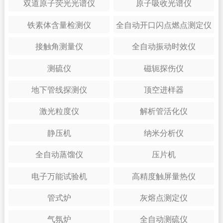
双道原子荧光光谱仪
原子吸收光谱仪
铁素体含量检测仪
全自动开口闪点燃点测定仪
接触角测量仪
全自动振动时效仪
测硫仪
磁轭探伤仪
地下管线探测仪
顶空进样器
激光粒度仪
解析管活化仪
静压机
纳米分析仪
全自动蒸馏仪
压片机
电子万能试验机
高精度触屏量热仪
管式炉
灰熔点测定仪
气氛炉
全自动测硫仪