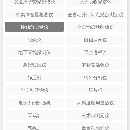
双道原子荧光光谱仪
原子吸收光谱仪
铁素体含量检测仪
全自动开口闪点燃点测定仪
接触角测量仪
全自动振动时效仪
测硫仪
磁轭探伤仪
地下管线探测仪
顶空进样器
激光粒度仪
解析管活化仪
静压机
纳米分析仪
全自动蒸馏仪
压片机
电子万能试验机
高精度触屏量热仪
管式炉
灰熔点测定仪
气氛炉
全自动测硫仪