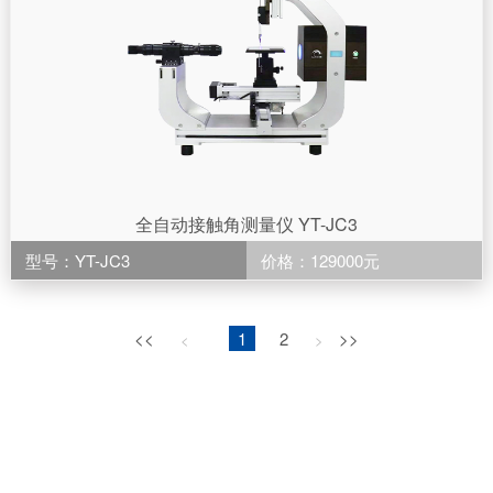
全自动接触角测量仪 YT-JC3
型号：YT-JC3
价格：129000元
<<
1
2
>>
<
>