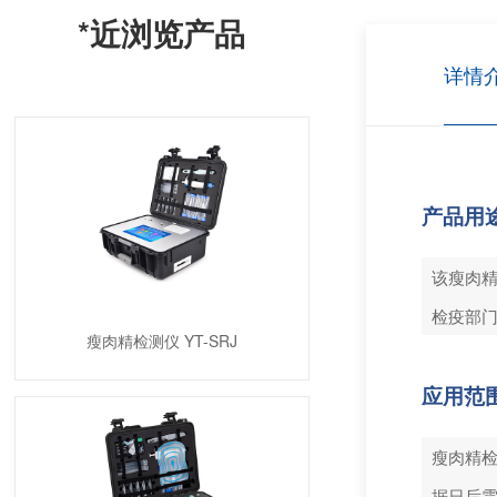
*近浏览产品
详情
产品用
该瘦肉
检疫部
瘦肉精检测仪 YT-SRJ
应用范
瘦肉精
据日后