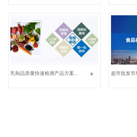
+
海军军医大学第三附属医院采购
江苏东成电
云唐设备...
云唐YT-GA24
+
乳制品质量快速检测产品方案...
超市批发市
案...