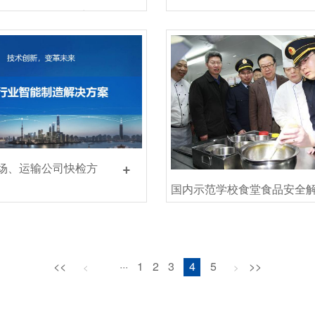
+
动工具有限公司采购
建设方案...
E...
+
场、运输公司快检方
国内示范学校食堂食品安全
方案...
<<
···
1
2
3
4
5
>>
<
>