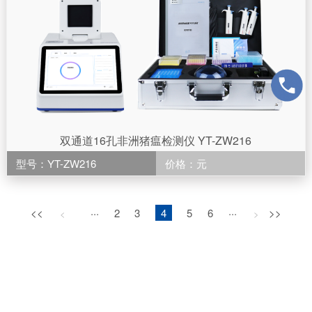
双通道16孔非洲猪瘟检测仪 YT-ZW216
型号：YT-ZW216
价格：元
<<
···
2
3
4
5
6
···
>>
<
>