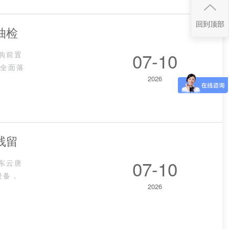
回到顶部
抽检
07-10
选购前置
作全面落
2026
残留
07-10
山东云唐
设备，
2026