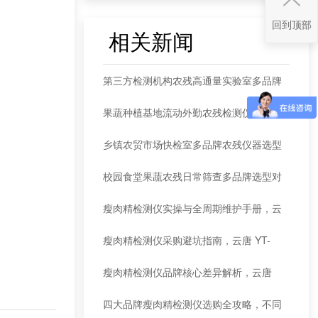
回到顶部
相关新闻
第三方检测机构农残高通量实验室多品牌
选型对比
果蔬种植基地流动外勤农残检测仪多品牌
对比
乡镇农贸市场快检室多品牌农残仪器选型
对比
校园食堂果蔬农残日常筛查多品牌选型对
比
瘦肉精检测仪实操与全周期维护手册，云
唐 YT-SRJG 多品牌横向对比
瘦肉精检测仪采购避坑指南，云唐 YT-
SRJG 对比其余三大品牌痛点拆解
瘦肉精检测仪品牌核心差异解析，云唐
YT-SRJG 对比蓝虹 / 中云 / 云泽
四大品牌瘦肉精检测仪选购全攻略，不同